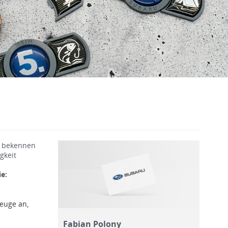
m bekennen
gkeit
e:
euge an,
Fabian Polony