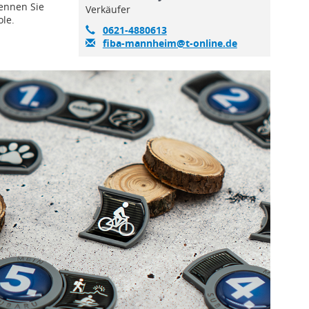
ennen Sie
Verkäufer
le.
0621-4880613
fiba-mannheim@t-online.de