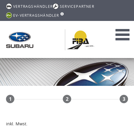
VERTRAGSHÄNDLER
SERVICEPARTNER
EV-VERTRAGSHÄNDLER
Toggl
navig
1
2
3
inkl. Mwst.