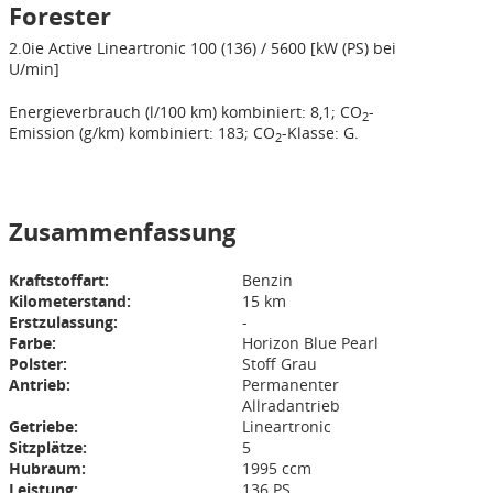
Forester
2.0ie
Active
Lineartronic
100 (136) / 5600 [kW (PS) bei
U/min]
Energieverbrauch (l/100 km) kombiniert: 8,1; CO
-
2
Emission (g/km) kombiniert: 183; CO
-Klasse: G.
2
Zusammenfassung
Kraftstoffart:
Benzin
Kilometerstand:
15 km
Erstzulassung:
-
Farbe:
Horizon Blue Pearl
Polster:
Stoff Grau
Antrieb:
Permanenter
Allradantrieb
Getriebe:
Lineartronic
Sitzplätze:
5
Hubraum:
1995 ccm
Leistung:
136 PS