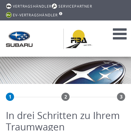
VERTRAGSHÄNDLER
SERVICEPARTNER
EV-VERTRAGSHÄNDLER
Toggl
navig
1
2
3
In drei Schritten zu Ihrem
Traumwagen