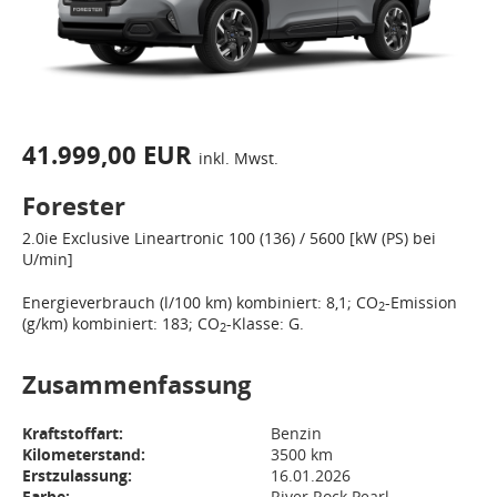
41.999,00 EUR
inkl. Mwst.
Forester
2.0ie
Exclusive
Lineartronic
100 (136) / 5600 [kW (PS) bei
U/min]
Energieverbrauch (l/100 km) kombiniert: 8,1; CO
-Emission
2
(g/km) kombiniert: 183; CO
-Klasse: G.
2
Zusammenfassung
Kraftstoffart:
Benzin
Kilometerstand:
3500 km
Erstzulassung:
16.01.2026
Farbe:
River Rock Pearl