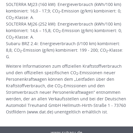
SOLTERRA MJ23 (160 kW): Energieverbrauch (kWh/100 km)
kombiniert: 16,0 - 17,9; CO
-Emission (g/km) kombiniert: 0;
2
CO
-Klasse: A.
2
SOLTERRA MJ26 (252 kW): Energieverbrauch (kWh/100 km)
kombiniert: 14,6 – 15,8; CO
-Emission (g/km) kombiniert: 0;
2
CO
-Klasse: A.
2
Subaru BRZ 2.4i: Energieverbrauch (l/100 km) kombiniert:
8,8; CO
-Emission (g/km) kombiniert: 199 - 200; CO
-Klasse:
2
2
G.
Weitere Informationen zum offiziellen Kraftstoffverbrauch
und den offiziellen spezifischen CO
-Emissionen neuer
2
Personenkraftwagen können dem „Leitfaden über den
Kraftstoffverbrauch, die CO
-Emissionen und den
2
Stromverbrauch neuer Personenkraftwagen“ entnommen
werden, der an allen Verkaufsstellen und bei der Deutschen
Automobil Treuhand GmbH Hellmuth-Hirth-Straße 1 - 73760
Ostfildern (www.dat.de) unentgeltlich erhältlich ist.
www.subaru.de