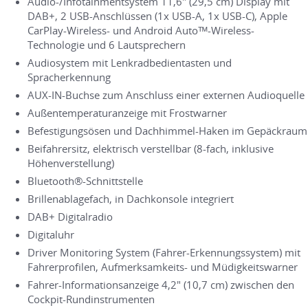
Audio-/Infotainmentsystem 11,6" (29,5 cm) Display mit
DAB+, 2 USB-Anschlüssen (1x USB-A, 1x USB-C), Apple
CarPlay-Wireless- und Android Autoᵀᴹ-Wireless-
Technologie und 6 Lautsprechern
Audiosystem mit Lenkradbedientasten und
Spracherkennung
AUX-IN-Buchse zum Anschluss einer externen Audioquelle
Außentemperaturanzeige mit Frostwarner
Befestigungsösen und Dachhimmel-Haken im Gepäckraum
Beifahrersitz, elektrisch verstellbar (8-fach, inklusive
Höhenverstellung)
Bluetooth®-Schnittstelle
Brillenablagefach, in Dachkonsole integriert
DAB+ Digitalradio
Digitaluhr
Driver Monitoring System (Fahrer-Erkennungssystem) mit
Fahrerprofilen, Aufmerksamkeits- und Müdigkeitswarner
Fahrer-Informationsanzeige 4,2" (10,7 cm) zwischen den
Cockpit-Rundinstrumenten